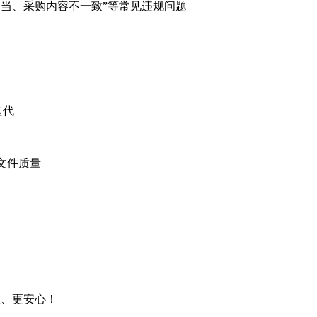
及不当、采购内容不一致”等常见违规问题
迭代
升文件质量
、更安心！